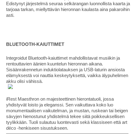
Edistynyt järjestelmä seuraa selkärangan luonnollista kaarta ja
tarjoaa tarkan, miellyttävän hieronnan kaulasta aina pakaroihin
asti.
BLUETOOTH-KAIUTTIMET
Integroidut Bluetooth-kaiuttimet mahdollistavat musiikin ja
rentouttavien äänien kuuntelun hieronnan aikana.
Sisäänrakennetun induktiolatauksen ja USB-laturin ansiosta
elämyksestä voi nauttia keskeytyksettä, vaikka älypuhelimen
akku olisi vähissä.
iRest Maesthron on majesteettinen hierontatuoli, jossa
yhdistyvät loisto ja eleganssi. Sen vaikuttava koko luo
monumentaalisen vaikutelman, ja mustan, ruskean tai beigen
sävyjen hienostunut yhdistelmä tekee siitä poikkeuksellisen
tyylikkään. Tuoli sulautuu luontevasti sekä klassiseen että art
déco -henkiseen sisustukseen.