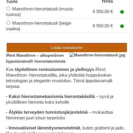
Hinta
Tuote
Maesthron-hierontatuoli (musta-
8 950.00 €
ruskea)
Maesthron-hierontatuoli (beige-
8 950.00 €
vaalea)
iRest Maesthron – alkuperäinen
lippulaivamalli hierontatuoleista
Koe
täydellinen rentoutuminen ja ylellisyys
iRest
Maesthron -hierontatuolilla, joka yhdistää huippuluokan
teknologian ja elegantin muotoilun. Tämä lippulaivamalli
tarjoaa:
- Kaksi hierontamekanismia hierontakäsillä
– syvä ja
yksilöllinen hieronta koko keholle
- Älykäs terveyden tunnistusjärjestelmä
– mukauttaa
hieronnan juuri sinun tarpeisiisi
- Innovatiiviset lämmitysmenetelmät
, kuten grafeeni ja jade,