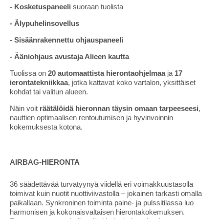
- Kosketuspaneeli
suoraan tuolista
- Älypuhelinsovellus
- Sisäänrakennettu ohjauspaneeli
- Ääniohjaus avustaja Alicen kautta
Tuolissa on
20 automaattista hierontaohjelmaa
ja
17
ierontatekniikkaa
, jotka kattavat koko vartalon, yksittäiset
kohdat tai valitun alueen.
Näin voit
räätälöidä hieronnan täysin omaan tarpeeseesi
,
nauttien optimaalisen rentoutumisen ja hyvinvoinnin
kokemuksesta kotona.
AIRBAG-HIERONTA
36 säädettävää turvatyynyä viidellä eri voimakkuustasolla
toimivat kuin nuotit nuottiviivastolla – jokainen tarkasti omalla
paikallaan. Synkroninen toiminta paine- ja pulssitilassa luo
harmonisen ja kokonaisvaltaisen hierontakokemuksen.