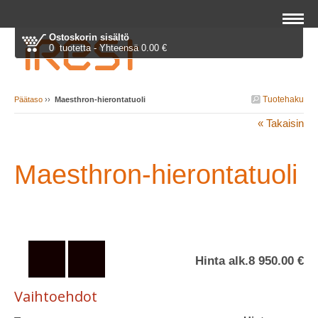
Ostoskorin sisältö
0 tuotetta - Yhteensä 0.00 €
Tuotehaku
Päätaso
››
Maesthron-hierontatuoli
« Takaisin
Maesthron-hierontatuoli
Hinta alk.
8 950.00 €
Vaihtoehdot