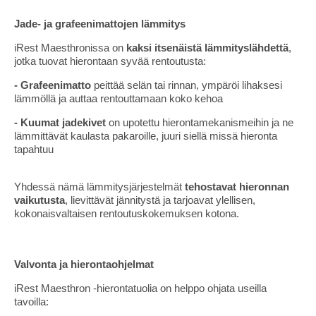
Jade- ja grafeenimattojen lämmitys
iRest Maesthronissa on
kaksi itsenäistä lämmityslähdettä
,
jotka tuovat hierontaan syvää rentoutusta:
- Grafeenimatto
peittää selän tai rinnan, ympäröi lihaksesi
lämmöllä ja auttaa rentouttamaan koko kehoa
- Kuumat jadekivet
on upotettu hierontamekanismeihin ja ne
lämmittävät kaulasta pakaroille, juuri siellä missä hieronta
tapahtuu
Yhdessä nämä lämmitysjärjestelmät
tehostavat hieronnan
vaikutusta
, lievittävät jännitystä ja tarjoavat ylellisen,
kokonaisvaltaisen rentoutuskokemuksen kotona.
Valvonta ja hierontaohjelmat
iRest Maesthron -hierontatuolia on helppo ohjata useilla
tavoilla: