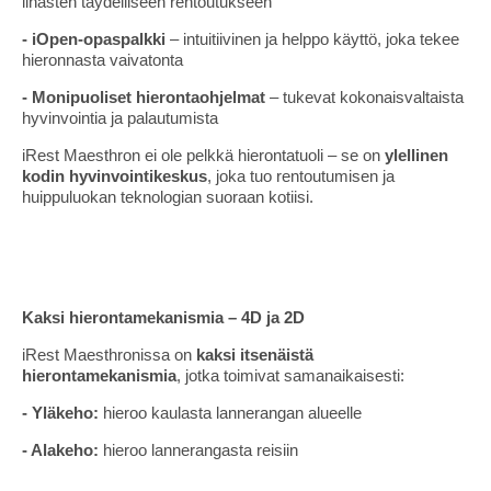
lihasten täydelliseen rentoutukseen
- iOpen-opaspalkki
– intuitiivinen ja helppo käyttö, joka tekee
hieronnasta vaivatonta
- Monipuoliset hierontaohjelmat
– tukevat kokonaisvaltaista
hyvinvointia ja palautumista
iRest Maesthron ei ole pelkkä hierontatuoli – se on
ylellinen
kodin hyvinvointikeskus
, joka tuo rentoutumisen ja
huippuluokan teknologian suoraan kotiisi.
Kaksi hierontamekanismia – 4D ja 2D
iRest Maesthronissa on
kaksi itsenäistä
hierontamekanismia
, jotka toimivat samanaikaisesti:
- Yläkeho:
hieroo kaulasta lannerangan alueelle
- Alakeho:
hieroo lannerangasta reisiin