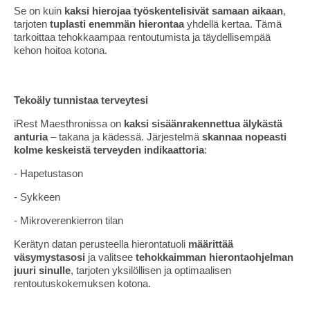
Se on kuin
kaksi hierojaa työskentelisivät samaan aikaan
,
tarjoten
tuplasti enemmän hierontaa
yhdellä kertaa. Tämä
tarkoittaa tehokkaampaa rentoutumista ja täydellisempää
kehon hoitoa kotona.
Tekoäly tunnistaa terveytesi
iRest Maesthronissa on
kaksi sisäänrakennettua älykästä
anturia
– takana ja kädessä. Järjestelmä
skannaa nopeasti
kolme keskeistä terveyden indikaattoria
:
- Hapetustason
- Sykkeen
- Mikroverenkierron tilan
Kerätyn datan perusteella hierontatuoli
määrittää
väsymystasosi
ja valitsee
tehokkaimman hierontaohjelman
juuri sinulle
, tarjoten yksilöllisen ja optimaalisen
rentoutuskokemuksen kotona.