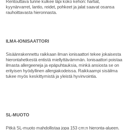
Rentouttava tunne kulkee läpi koko kehon: hartiat,
kyynärvarret, lantio, reidet, pohkeet ja jalat saavat osansa
rauhoittavasta hieronnasta.
ILMA-IONISAATTORI
Sisäänrakennettu raikkaan ilman ionisaattori tekee jokaisesta
hierontahetkestä entistä miellyttävämmän. Ionisaattori poistaa
ilmasta allergeeneja ja epäpuhtauksia, minkä ansiosta se on
erityisen hyödyllinen allergiakodeissa. Raikkaampi sisäilma
tukee myös keskittymistä ja yleistä hyvinvointia.
SL-MUOTO
Pitkä SL-muoto mahdollistaa jopa 153 cm:n hieronta-alueen.